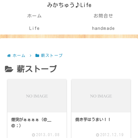
みかちゅう♪Life
ホーム
お問合せ
Life
handmade
ホーム
薪ストーブ
薪ストーブ
煙突がぁぁぁぁ（＠＿
焼き芋はうまい！！
＠；）
2013.01.08
2012.12.19