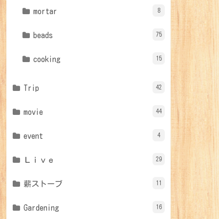
mortar
8
beads
75
cooking
15
Trip
42
movie
44
event
4
Ｌｉｖｅ
29
薪ストーブ
11
Gardening
16