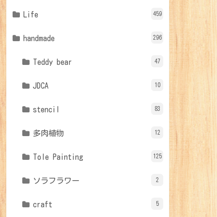
Life
459
handmade
296
Teddy bear
47
JDCA
10
stencil
83
多肉植物
12
Tole Painting
125
ソラフラワー
2
craft
5