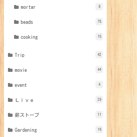
mortar
8
beads
75
cooking
15
Trip
42
movie
44
event
4
Ｌｉｖｅ
29
薪ストーブ
11
Gardening
16