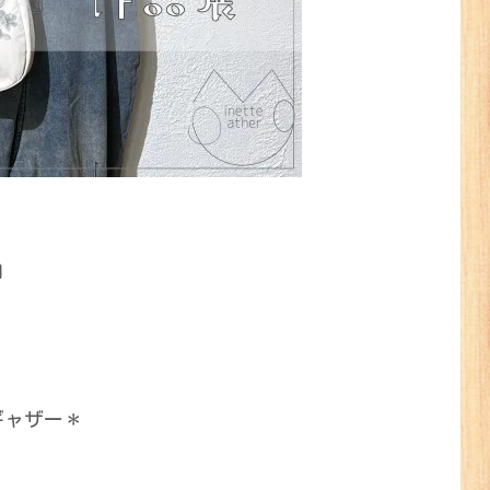
＊
内
トギャザー＊
＊