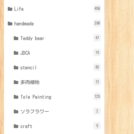
Life
459
handmade
296
Teddy bear
47
JDCA
10
stencil
83
多肉植物
12
Tole Painting
125
ソラフラワー
2
craft
5