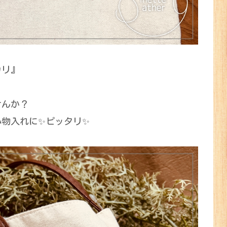
カリ』
せんか？
物入れに✨ピッタリ✨