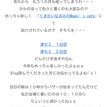
あれから もう１か月も経ってしまうわ・・・
さかのぼって色々と書くのも大変なので
めっちゃ詳しく 「
くまがいなおみのMoani’s cafe
」に
て
紹介されているので そちらを・・・
津セミ １日目
津セミ ２日目
どんだけ手抜きやねん
今年もめっちゃ楽しかったよぉぉぉ
Blog読んでくださった方には伝わってるよね!^o^!
当日の朝は１０時からバザーが始まってたんだけど
私が会場に着いたのは１０：１０分💦
ちょいっと遅かったねぇぇ