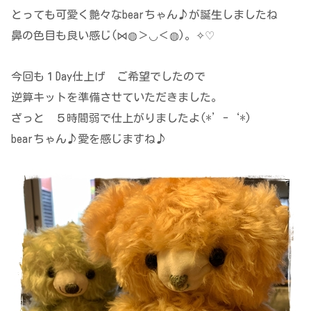
とっても可愛く艶々なbearちゃん♪が誕生しましたね
鼻の色目も良い感じ(⋈◍＞◡＜◍)。✧♡
今回も１Day仕上げ ご希望でしたので
逆算キットを準備させていただきました。
ざっと ５時間弱で仕上がりましたよ(*’-‘*)
bearちゃん♪愛を感じますね♪