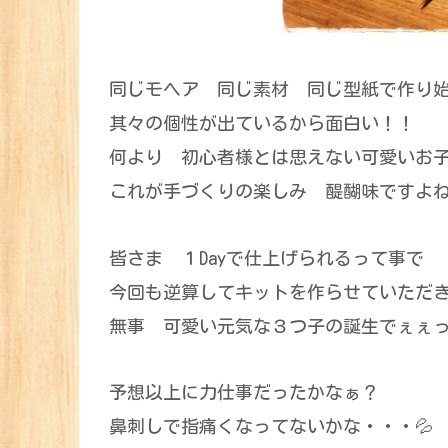
同じモヘア 同じ素材 同じ型紙で作り
其々の個性が出ているから面白い！！
何より 初心者様とは思えない可愛いお子
これが手づくりの楽しみ 醍醐味ですよ
皆さま １Dayで仕上げられるって事で
今回も逆算してキットを作らせていただ
無事 可愛い元気な３つ子の誕生でぇぇ
予想以上に力仕事だったかなぁ？
鼻刺しで指痛くなってないかな・・・💦