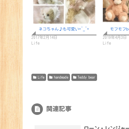
ネコちゃん♪も可愛い=^_^=
モフモフb
2017年2月14日
2019年4月3日
Life
Life
Life
handmade
Teddy bear
関連記事
ローン・レンジャ