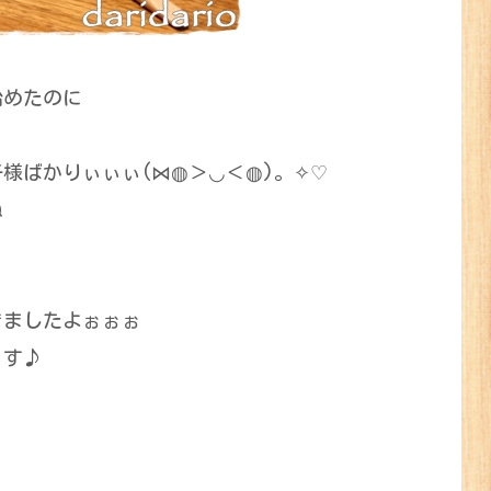
始めたのに
様ばかりぃぃぃ(⋈◍＞◡＜◍)。✧♡
ね
きましたよぉぉぉ
っす♪