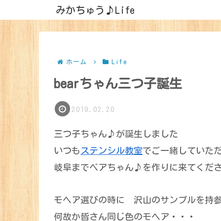
みかちゅう♪Life
ホーム
Life
bearちゃん三つ子誕生
2019.02.20
三つ子ちゃん♪が誕生しました
いつも
ステンシル教室
でご一緒していた
岐阜までベアちゃん♪を作りに来てくだ
モヘア選びの時に 沢山のサンプルを持
何故か皆さん同じ色のモヘア・・・