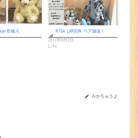
earお嫁入
RISA LARSON ベア誕生！
2017年8月2日
Life
みかちゅう♪
ー