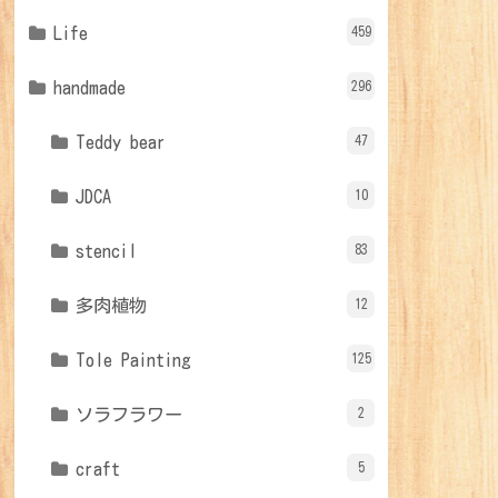
Life
459
handmade
296
Teddy bear
47
JDCA
10
stencil
83
多肉植物
12
Tole Painting
125
ソラフラワー
2
craft
5