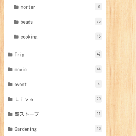
mortar
8
beads
75
cooking
15
Trip
42
movie
44
event
4
Ｌｉｖｅ
29
薪ストーブ
11
Gardening
16