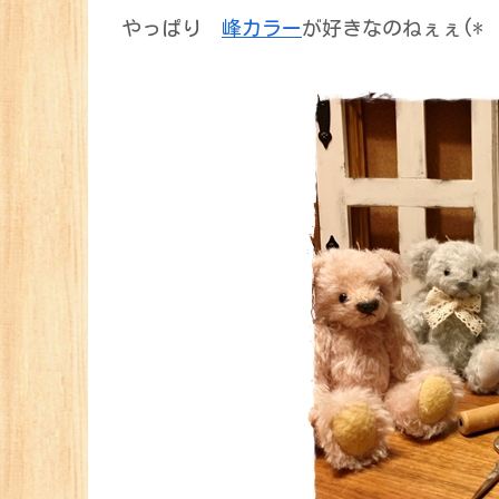
やっぱり
峰カラー
が好きなのねぇぇ(* ´