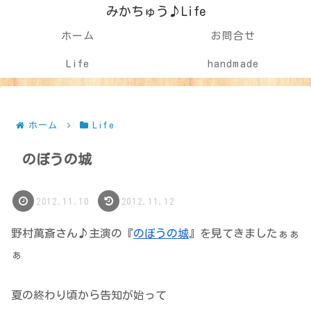
みかちゅう♪Life
ホーム
お問合せ
Life
handmade
ホーム
Life
のぼうの城
2012.11.10
2012.11.12
野村萬斎さん♪主演の『
のぼうの城
』を見てきましたぁぁ
ぁ
夏の終わり頃から告知が始って