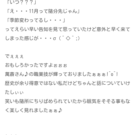
「いつ？？？」
「え・・・11月って随分先じゃん」
「季節変わってるし・・・」
ってえらい早い告知を見て思っていたけど意外と早く来て
しまった感じが・・・σ（＾◇＾;）
でぇぇぇ
おもしろかったですよぉぉぉ
萬斎さん♪の職業技が輝っておりましたぁぁぁ!^o^!
歴史が余り得意ではない私だけどちゃんと話についていけ
たしぃぃ
笑いも随所にちりばめられていたから眠気をそそる事もな
く楽しく見れましたぁぁ♪