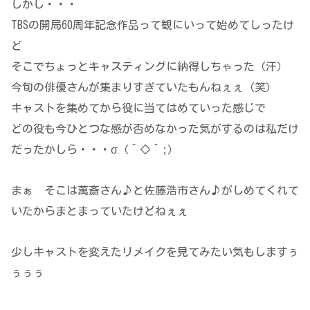
しかし・・・
TBSの開局60周年記念作品って観にいって始めてしったけ
ど
そこでちょっとキャスティングに納得しちゃった（汗）
今旬の俳優さんが集まりすぎていたもんねぇぇ（笑）
キャストを集めてから役に当てはめていった感じで
どの役も今ひとつな感が否めなかった気がするのは私だけ
だったかしら・・・σ（＾◇＾;）
まぁ そこは萬斎さん♪と佐藤浩市さん♪がしめてくれて
いたからまとまっていたけどねぇぇ
少しキャストを変えたリメイクを見てみたい気もしますぅ
ぅぅぅ