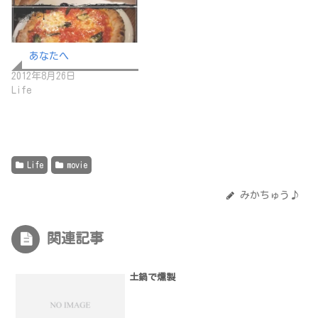
あなたへ
2012年8月26日
Life
Life
movie
みかちゅう♪
関連記事
土鍋で燻製