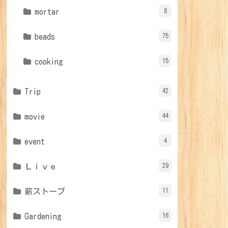
mortar
8
beads
75
cooking
15
Trip
42
movie
44
event
4
Ｌｉｖｅ
29
薪ストーブ
11
Gardening
16