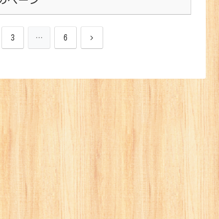
次
3
…
6
へ