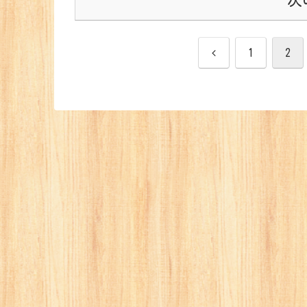
前
1
2
へ