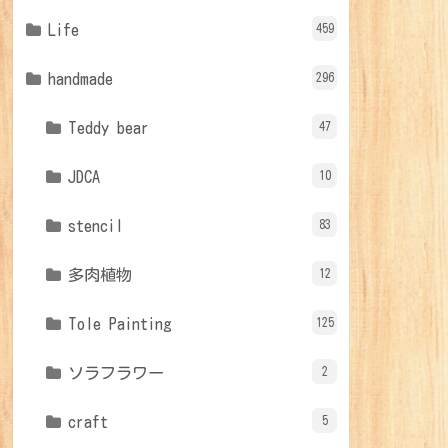
Life
459
handmade
296
Teddy bear
47
JDCA
10
stencil
83
多肉植物
12
Tole Painting
125
ソラフラワー
2
craft
5