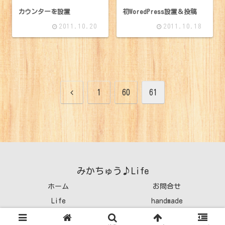
カウンターを設置
初WoredPress設置＆投稿
2011.10.20
2011.10.18
前
1
60
61
へ
みかちゅう♪Life
ホーム
お問合せ
Life
handmade
© 2011 みかちゅう♪Life.